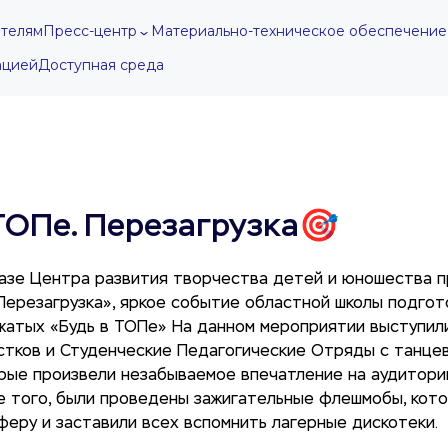
телям
Пресс-центр
Материально-техническое обеспечение
ацией
Доступная среда
ТОПе. Перезагрузка🎯
базе Центра развития творчества детей и юношества 
ерезагрузка», яркое событие областной школы подгот
жатых «Будь в ТОПе» На данном мероприятии выступил
тков и Студенческие Педагогические Отряды с танце
орые произвели незабываемое впечатление на аудитор
е того, были проведены зажигательные флешмобы, кот
еру и заставили всех вспомнить лагерные дискотеки.