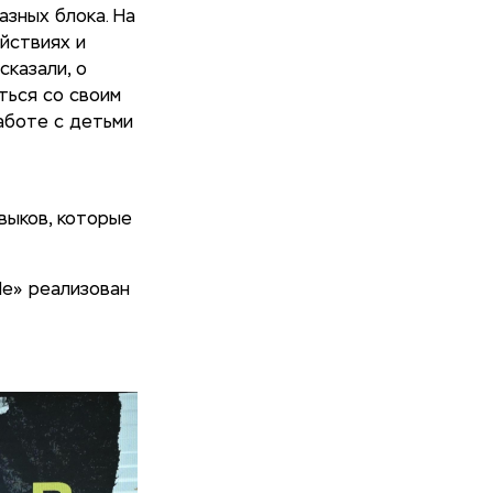
азных блока. На
йствиях и
сказали, о
ться со своим
аботе с детьми
выков, которые
Пе» реализован