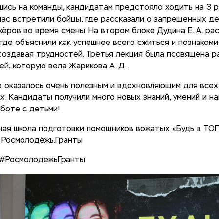
ись на команды, кандидатам предстояло ходить на 3 р
нас встретили бойцы, где рассказали о запрещенных де
ёров во время смены. На втором блоке Дудина Е. А. рас
 где объяснили как успешнее всего сжиться и познакоми
создавая трудностей. Третья лекция была посвящена р
ей, которую вела Жарикова А. Д.
 оказалось очень полезным и вдохновляющим для всех
. Кандидаты получили много новых знаний, умений и на
аботе с детьми!
ная школа подготовки помощников вожатых «Будь в ТО
 Росмолодёжь.Гранты
 #РосмолодежьГранты