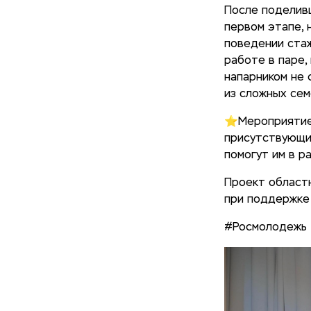
После поделивш
первом этапе, 
поведении стаж
работе в паре,
напарником не 
из сложных сем
⭐️Мероприятие
присутствующих
помогут им в р
Проект област
при поддержке
#Росмолодежь