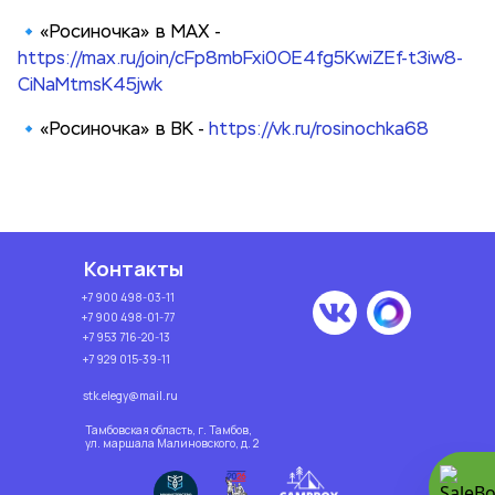
🔹«Росиночка» в MAX -
https://max.ru/join/cFp8mbFxi0OE4fg5KwiZEf-t3iw8-
CiNaMtmsK45jwk
🔹«Росиночка» в ВК -
https://vk.ru/rosinochka68
Контакты
+7 900 498-03-11
+7 900 498-01-77
+7 953 716-20-13
+7 929 015-39-11
stk.elegy@mail.ru
Тамбовская область, г. Тамбов, 
ул. маршала Малиновского, д. 2